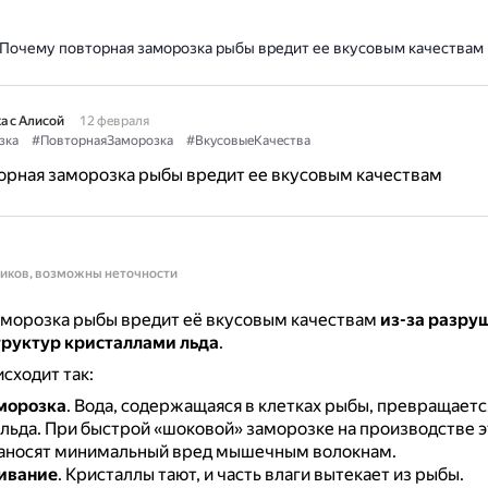
Почему повторная заморозка рыбы вредит ее вкусовым качествам
а с Алисой
12 февраля
зка
#ПовторнаяЗаморозка
#ВкусовыеКачества
орная заморозка рыбы вредит ее вкусовым качествам
ников, возможны неточности
аморозка рыбы вредит её вкусовым качествам
из-за разру
труктур кристаллами льда
.
сходит так:
морозка
.
Вода, содержащаяся в клетках рыбы, превращаетс
льда.
При быстрой «шоковой» заморозке на производстве э
наносят минимальный вред мышечным волокнам.
ивание
.
Кристаллы тают, и часть влаги вытекает из рыбы.