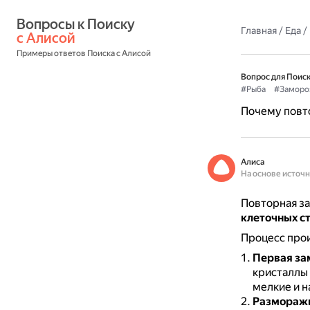
Вопросы к Поиску 
Главная
/
Еда
/
с Алисой
Примеры ответов Поиска с Алисой
Вопрос для Поиск
#Рыба
#Заморо
Почему повт
Алиса
На основе источ
Повторная з
клеточных с
Процесс прои
Первая за
кристаллы 
мелкие и 
Размораж