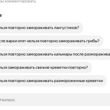
обы комментировать
е
льзя повторно замораживать лангустинов?
ле варки опят нельзя повторно замораживать грибы?
льзя повторно замораживать кальмары после разморажива
льзя замораживать свежие креветки повторно?
льзя повторно замораживать размороженные креветки