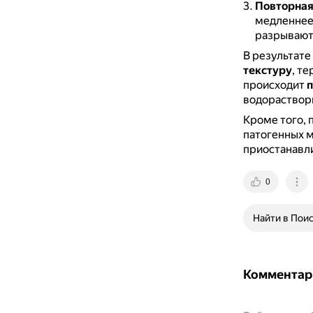
Повторная
медленнее,
разрывают
В результат
текстуру
, т
происходит
п
водораствори
Кроме того, 
патогенных м
приостанавли
0
Найти в Пои
Комментар