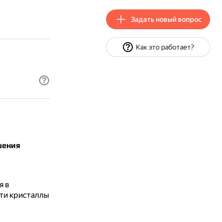
Задать новый вопрос
Как это работает?
шения
я в
ти кристаллы