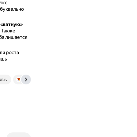
 уже
 буквально
 «ватную»
.
Также
ба лишается
ля роста
ишь
il.ru
www.kp.ru