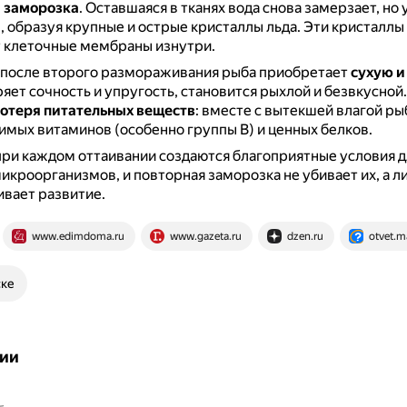
 заморозка
.
Оставшаяся в тканях вода снова замерзает, но
 образуя крупные и острые кристаллы льда.
Эти кристаллы
 клеточные мембраны изнутри.
е после второго размораживания рыба приобретает
сухую и
еряет сочность и упругость, становится рыхлой и безвкусной
отеря питательных веществ
: вместе с вытекшей влагой ры
мых витаминов (особенно группы B) и ценных белков.
при каждом оттаивании создаются благоприятные условия д
икроорганизмов, и повторная заморозка не убивает их, а л
вает развитие.
www.edimdoma.ru
www.gazeta.ru
dzen.ru
otvet.ma
ске
ии