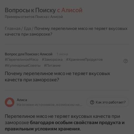
Вопросы к Поиску 
с Алисой
Примеры ответов Поиска с Алисой
Главная
/
Еда
/
Почему перепелиное мясо не теряет вкусовых
качеств при заморозке?
Вопрос для Поиска с Алисой
1 июня
#ПерепелиноеМясо
#Заморозка
#ХранениеПродуктов
#КулинарныеСоветы
#Питание
Почему перепелиное мясо не теряет вкусовых
качеств при заморозке?
Алиса
Как это работает?
На основе источников, возможны неточности
Перепелиное мясо не теряет вкусовых качеств при
заморозке
благодаря особым свойствам продукта и
правильным условиям хранения
.