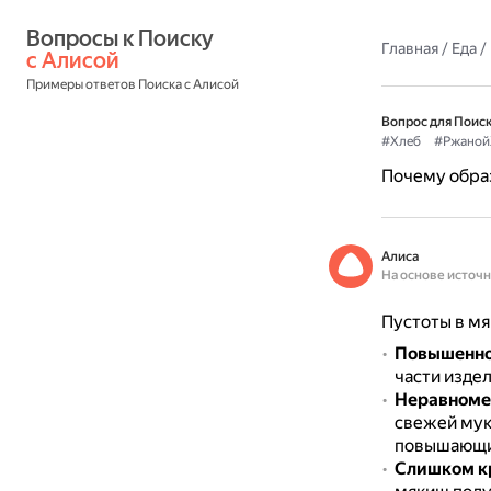
Вопросы к Поиску 
Главная
/
Еда
/
с Алисой
Примеры ответов Поиска с Алисой
Вопрос для Поиск
#Хлеб
#Ржаной
Почему обра
Алиса
На основе источ
Пустоты в мя
Повышенное
части изде
Неравноме
свежей мук
повышающие
Слишком кр