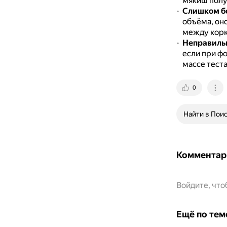
мякиш полу
Слишком бо
объёма, оно
между корк
Неправиль
если при фо
массе теста
0
Найти в Пои
Комментар
Войдите, чт
Ещё по тем