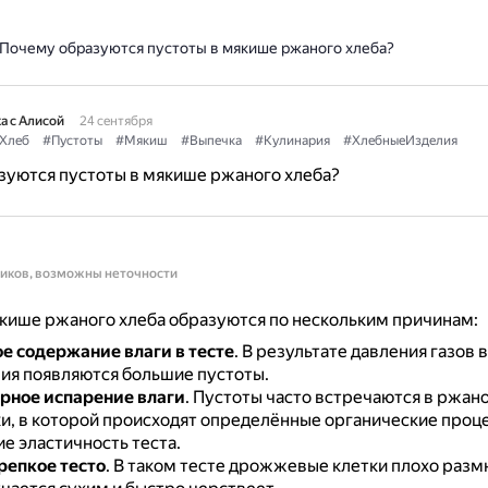
Почему образуются пустоты в мякише ржаного хлеба?
а с Алисой
24 сентября
Хлеб
#Пустоты
#Мякиш
#Выпечка
#Кулинария
#ХлебныеИзделия
зуются пустоты в мякише ржаного хлеба?
ников, возможны неточности
кише ржаного хлеба образуются по нескольким причинам:
 содержание влаги в тесте
.
В результате давления газов 
лия появляются большие пустоты.
рное испарение влаги
.
Пустоты часто встречаются в ржано
и, в которой происходят определённые органические проц
 эластичность теста.
епкое тесто
.
В таком тесте дрожжевые клетки плохо разм