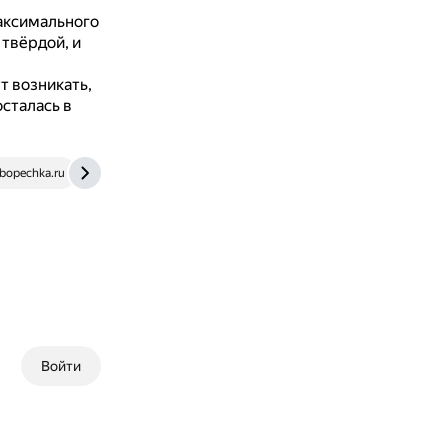
максимального
 твёрдой, и
т возникать,
осталась в
ebopechka.ru
m.ok.ru
Войти