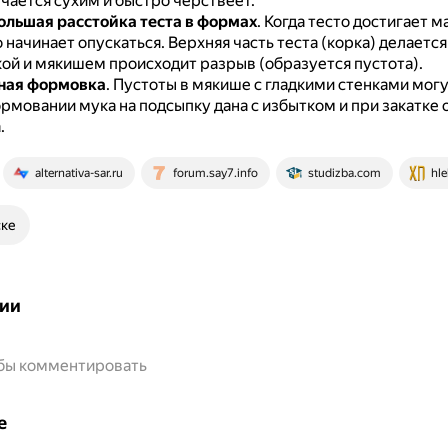
чается сухим и быстро черствеет.
льшая расстойка теста в формах
.
Когда тесто достигает 
 начинает опускаться.
Верхняя часть теста (корка) делается
ой и мякишем происходит разрыв (образуется пустота).
ная формовка
.
Пустоты в мякише с гладкими стенками могу
рмовании мука на подсыпку дана с избытком и при закатке 
.
alternativa-sar.ru
forum.say7.info
studizba.com
hl
ске
ии
обы комментировать
е