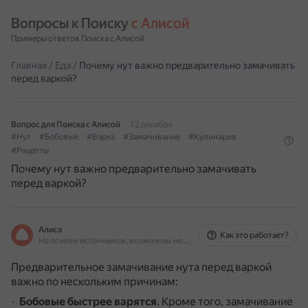
Вопросы к Поиску 
с Алисой
Примеры ответов Поиска с Алисой
Главная
/
Еда
/
Почему нут важно предварительно замачивать
перед варкой?
Вопрос для Поиска с Алисой
12 декабря
#Нут
#Бобовые
#Варка
#Замачивание
#Кулинария
#Рецепты
Почему нут важно предварительно замачивать
перед варкой?
Алиса
Как это работает?
На основе источников, возможны неточности
Предварительное замачивание нута перед варкой
важно по нескольким причинам:
Бобовые быстрее варятся
.
Кроме того, замачивание