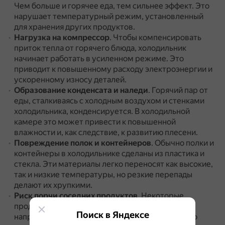
Чем больше и горячее еда, тем сильнее эффект.
Это
нарушает температурный режим, установленный
для хранения других продуктов.
Нагрузка на компрессор
.
Чтобы компенсировать
приток тепла от горячего блюда, холодильник
начинает работать в усиленном режиме.
Это
приводит к повышенному расходу электроэнергии и
ускоренному износу деталей.
Образование конденсата и наледи
.
Горячий пар от
еды, сталкиваясь с холодным воздухом и стенками
холодильника, конденсируется.
В холодильной
камере это может привести к повышенной
влажности и, как следствие, к развитию плесени.
Повреждение полок и контейнеров
.
Обычно полки и
контейнеры в холодильнике сделаны из пластика и
стекла.
Эти материалы легко переносят как высокие,
так и низкие температуры, но резкие перепады
делают их хрупкими.
Риск порчи соседних продуктов
.
Некоторые
продукты могут начать быстрее портиться,
Поиск в Яндексе
например, молоко скиснет раньше положенного