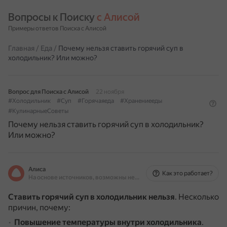
Вопросы к Поиску 
с Алисой
Примеры ответов Поиска с Алисой
Главная
/
Еда
/
Почему нельзя ставить горячий суп в
холодильник? Или можно?
Вопрос для Поиска с Алисой
22 ноября
#Холодильник
#Суп
#Горячаяеда
#Хранениееды
#КулинарныеСоветы
Почему нельзя ставить горячий суп в холодильник?
Или можно?
Алиса
Как это работает?
На основе источников, возможны неточности
Ставить горячий суп в холодильник нельзя
.
Несколько
причин, почему:
Повышение температуры внутри холодильника
.