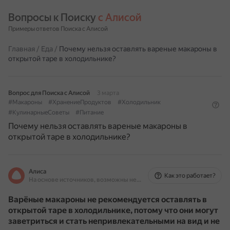
Вопросы к Поиску 
с Алисой
Примеры ответов Поиска с Алисой
Главная
/
Еда
/
Почему нельзя оставлять вареные макароны в
открытой таре в холодильнике?
Вопрос для Поиска с Алисой
3 марта
#Макароны
#ХранениеПродуктов
#Холодильник
#КулинарныеСоветы
#Питание
Почему нельзя оставлять вареные макароны в
открытой таре в холодильнике?
Алиса
Как это работает?
На основе источников, возможны неточности
Варёные макароны не рекомендуется оставлять в
открытой таре в холодильнике, потому что они могут
заветриться и стать непривлекательными на вид и не