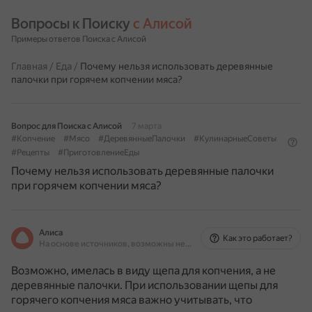
Вопросы к Поиску 
с Алисой
Примеры ответов Поиска с Алисой
Главная
/
Еда
/
Почему нельзя использовать деревянные
палочки при горячем копчении мяса?
Вопрос для Поиска с Алисой
7 марта
#Копчение
#Мясо
#ДеревянныеПалочки
#КулинарныеСоветы
#Рецепты
#ПриготовлениеЕды
Почему нельзя использовать деревянные палочки
при горячем копчении мяса?
Алиса
Как это работает?
На основе источников, возможны неточности
Возможно, имелась в виду щепа для копчения, а не
деревянные палочки. При использовании щепы для
горячего копчения мяса важно учитывать, что