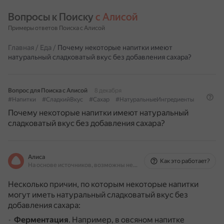
Вопросы к Поиску 
с Алисой
Примеры ответов Поиска с Алисой
Главная
/
Еда
/
Почему некоторые напитки имеют
натуральный сладковатый вкус без добавления сахара?
Вопрос для Поиска с Алисой
8 декабря
#Напитки
#СладкийВкус
#Сахар
#НатуральныеИнгредиенты
Почему некоторые напитки имеют натуральный
сладковатый вкус без добавления сахара?
Алиса
Как это работает?
На основе источников, возможны неточности
Несколько причин, по которым некоторые напитки
могут иметь натуральный сладковатый вкус без
добавления сахара:
Ферментация
.
Например, в овсяном напитке