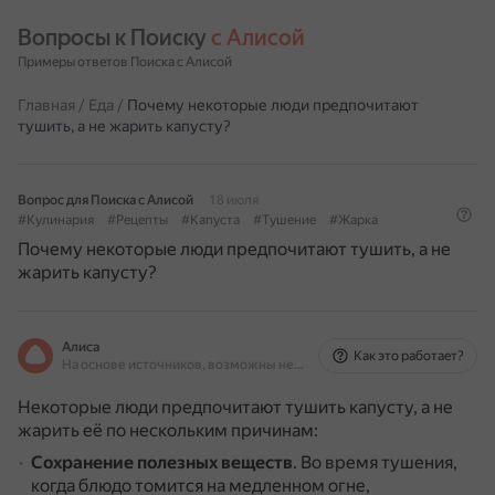
Вопросы к Поиску 
с Алисой
Примеры ответов Поиска с Алисой
Главная
/
Еда
/
Почему некоторые люди предпочитают
тушить, а не жарить капусту?
Вопрос для Поиска с Алисой
18 июля
#Кулинария
#Рецепты
#Капуста
#Тушение
#Жарка
Почему некоторые люди предпочитают тушить, а не
жарить капусту?
Алиса
Как это работает?
На основе источников, возможны неточности
Некоторые люди предпочитают тушить капусту, а не
жарить её по нескольким причинам:
Сохранение полезных веществ
.
Во время тушения,
когда блюдо томится на медленном огне,