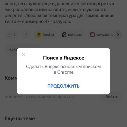
иногда его нужно ещё и дополнительно подогреть в
микроволновке или на плите, если это указано в
рецепте.
Идеальная температура для замешивания
теста — примерно 37 градусов.
0
food.ru
novate.ru
www.belnovosti.by
Найти в Поиске
Поиск в Яндексе
Сделать Яндекс основным поиском
в Сhrome
Комментарии
ПРОДОЛЖИТЬ
Войдите, чтобы комментировать
Войти
Ещё по теме