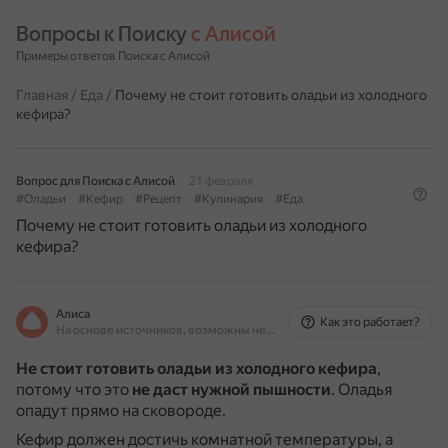
Вопросы к Поиску 
с Алисой
Примеры ответов Поиска с Алисой
Главная
/
Еда
/
Почему не стоит готовить оладьи из холодного
кефира?
Вопрос для Поиска с Алисой
21 февраля
#Оладьи
#Кефир
#Рецепт
#Кулинария
#Еда
Почему не стоит готовить оладьи из холодного
кефира?
Алиса
Как это работает?
На основе источников, возможны неточности
Не стоит готовить оладьи из холодного кефира
,
потому что это
не даст нужной пышности
.
Оладья
опадут прямо на сковороде.
Кефир должен достичь комнатной температуры, а