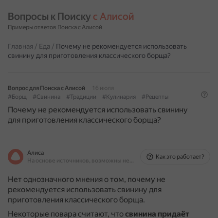
Вопросы к Поиску 
с Алисой
Примеры ответов Поиска с Алисой
Главная
/
Еда
/
Почему не рекомендуется использовать
свинину для приготовления классического борща?
Вопрос для Поиска с Алисой
16 июля
#Борщ
#Свинина
#Традиции
#Кулинария
#Рецепты
Почему не рекомендуется использовать свинину
для приготовления классического борща?
Алиса
Как это работает?
На основе источников, возможны неточности
Нет однозначного мнения о том, почему не
рекомендуется использовать свинину для
приготовления классического борща.
Некоторые повара считают, что
свинина придаёт