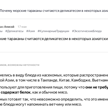
Почему морские тараканы считаются деликатесом в некоторых азиа
а с Алисой
17 мая
ны
#Деликатесы
#Азия
#КулинарныеТрадиции
#ЭкзотическиеБлюда
ие тараканы считаются деликатесом в некоторых азиатски
ников, возможны неточности
елись в виду блюда из насекомых, которые распространены
й Азии, в том числе в Таиланде, Китае, Камбодже, Вьетнаме
пользуют для приготовления пищи, потому что
они не треб
е
содержат белок
, как и обычное мясо.
мых готовят так, что невозможно определить, что это имен
ие блюда могут напоминать ветчину или мясо.