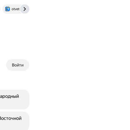
otvet.mail.ru
Войти
народный
Восточной