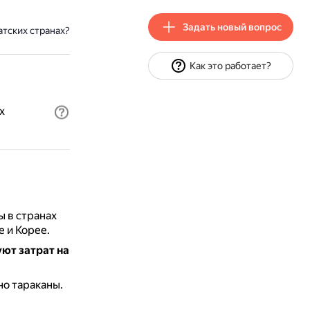
Задать новый вопрос
тских странах?
Как это работает?
х
 в странах
 и Корее.
уют затрат на
но тараканы.