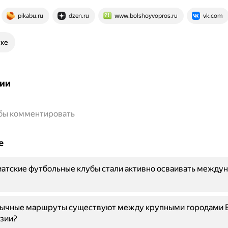
pikabu.ru
dzen.ru
www.bolshoyvopros.ru
vk.com
ске
ии
обы комментировать
е
атские футбольные клубы стали активно осваивать между
бычные маршруты существуют между крупными городами 
зии?