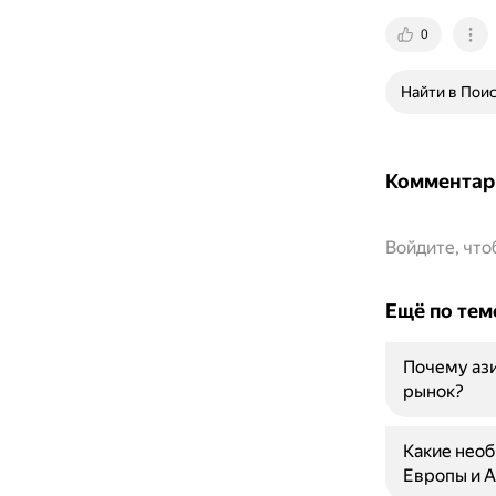
0
Найти в Пои
Комментар
Войдите, чт
Ещё по тем
Почему ази
рынок?
Какие нео
Европы и А