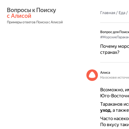
Вопросы к Поиску 
Главная
/
Еда
/
с Алисой
Примеры ответов Поиска с Алисой
Вопрос для Поиск
#МорскиеТарака
Почему морск
странах?
Алиса
На основе источ
Возможно, им
Юго-Восточно
Тараканов ис
уход
, а такж
Часто насеко
По вкусу так