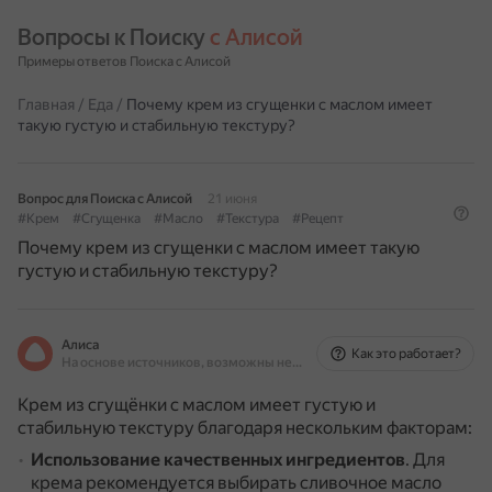
Вопросы к Поиску 
с Алисой
Примеры ответов Поиска с Алисой
Главная
/
Еда
/
Почему крем из сгущенки с маслом имеет
такую густую и стабильную текстуру?
Вопрос для Поиска с Алисой
21 июня
#Крем
#Сгущенка
#Масло
#Текстура
#Рецепт
Почему крем из сгущенки с маслом имеет такую
густую и стабильную текстуру?
Алиса
Как это работает?
На основе источников, возможны неточности
Крем из сгущёнки с маслом имеет густую и
стабильную текстуру благодаря нескольким факторам:
Использование качественных ингредиентов
.
Для
крема рекомендуется выбирать сливочное масло