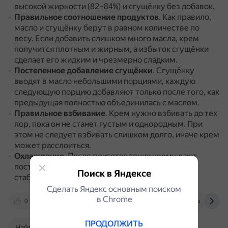
высокой жирности (82–84%) и сгущёнку без добавок.
Правильное соотношение продуктов
.
Как правило,
масло и сгущёнку берут в равном количестве по
весу.
Если добавить слишком много масла, крем
получится плотным и жирным, а избыток сгущёнки
сделает его жидким и чрезмерно сладким.
Постепенное добавление сгущёнки
.
Сгущёнку
вводят в масло небольшими порциями, каждую
следующую порцию добавляют только после того, как
предыдущая полностью объединилась с маслом.
Правильное взбивание
.
Крем нужно взбивать до тех
пор, пока он не станет густым и однородным.
При
этом не следует взбивать слишком долго, иначе крем
может расслоиться.
Охлаждение
.
После приготовления крему дают
постоять в холодильнике 30–60 минут, чтобы он
Поиск в Яндексе
стабилизировался.
Сделать Яндекс основным поиском
в Сhrome
0
www.iamcook.ru
www.gastronom.ru
ПРОДОЛЖИТЬ
Найти в Поиске