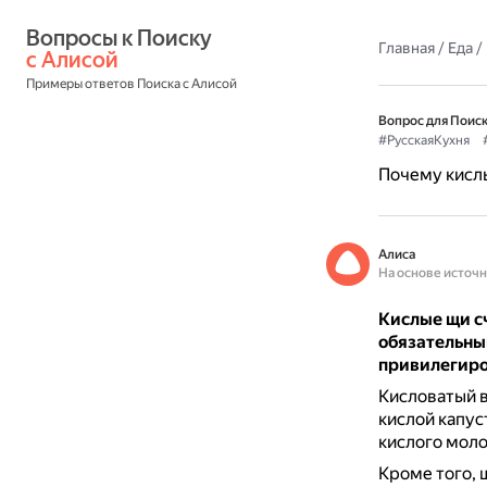
Вопросы к Поиску 
Главная
/
Еда
/
с Алисой
Примеры ответов Поиска с Алисой
Вопрос для Поиск
#РусскаяКухня
Почему кисл
Алиса
На основе источ
Кислые щи с
обязательным
привилегиро
Кисловатый в
кислой капус
кислого моло
Кроме того, 