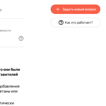
Задать новый вопрос
?
Как это работает?
енности
о они были
ставителей
 добавления
метаны или
ктически