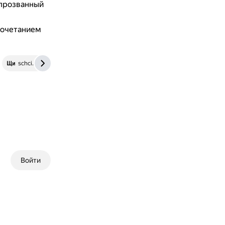
 прозванный
сочетанием
schci.ru
Войти