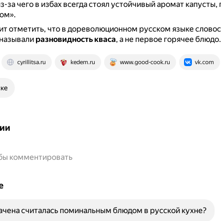
з-за чего в избах всегда стоял устойчивый аромат капусты,
ом».
ит отметить, что в дореволюционном русском языке слово
 называли
разновидность кваса
, а не первое горячее блюдо.
cyrillitsa.ru
kedem.ru
www.good-cook.ru
vk.com
ске
ии
обы комментировать
е
чена считалась поминальным блюдом в русской кухне?