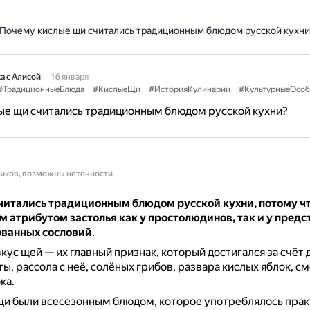
Почему кислые щи считались традиционным блюдом русской кухни
а с Алисой
16 января
#ТрадиционныеБлюда
#КислыеЩи
#ИсторияКулинарии
#КультурныеОсоб
ые щи считались традиционным блюдом русской кухни?
ников, возможны неточности
читались традиционным блюдом русской кухни, потому чт
 атрибутом застолья как у простолюдинов, так и у пред
ванных сословий
.
кус щей — их главный признак, который достигался за счёт
ты, рассола с неё, солёных грибов, развара кислых яблок, с
ка.
щи были всесезонным блюдом, которое употреблялось пра