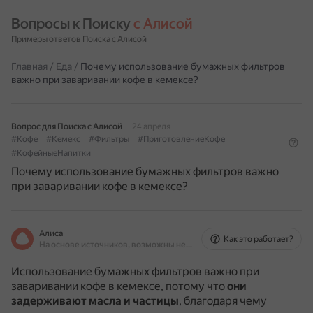
Вопросы к Поиску 
с Алисой
Примеры ответов Поиска с Алисой
Главная
/
Еда
/
Почему использование бумажных фильтров
важно при заваривании кофе в кемексе?
Вопрос для Поиска с Алисой
24 апреля
#Кофе
#Кемекс
#Фильтры
#ПриготовлениеКофе
#КофейныеНапитки
Почему использование бумажных фильтров важно
при заваривании кофе в кемексе?
Алиса
Как это работает?
На основе источников, возможны неточности
Использование бумажных фильтров важно при
заваривании кофе в кемексе, потому что
они
задерживают масла и частицы
, благодаря чему