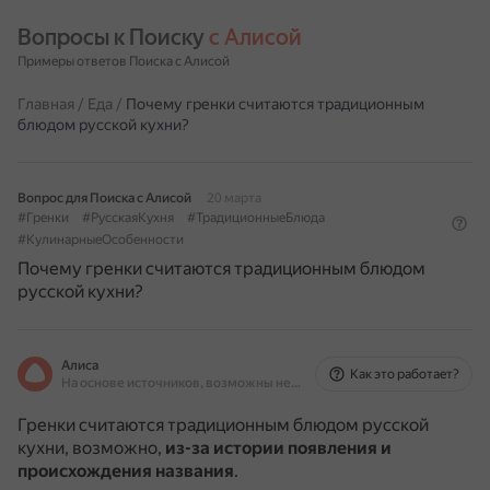
Вопросы к Поиску 
с Алисой
Примеры ответов Поиска с Алисой
Главная
/
Еда
/
Почему гренки считаются традиционным
блюдом русской кухни?
Вопрос для Поиска с Алисой
20 марта
#Гренки
#РусскаяКухня
#ТрадиционныеБлюда
#КулинарныеОсобенности
Почему гренки считаются традиционным блюдом
русской кухни?
Алиса
Как это работает?
На основе источников, возможны неточности
Гренки считаются традиционным блюдом русской
кухни, возможно,
из-за истории появления и
происхождения названия
.