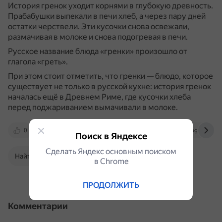
История гренок уходит корнями в глубокую древность.
Прабабушки выпекали в печи хлеб, а через пару дней
остатки черствели.
Эти кусочки снова освежали,
размачивая в молоке и снова подогревая в печи.
Русское название блюда «гренки» произошло от
глагола «греть».
При этом стоит отметить, что гренки — блюдо, которое
существует не только в русской кухне: история гренок
началась ещё в Древнем Риме, где кусочки хлеба
перед поджариванием вымачивали в молоке.
0
p-syutkin.livejournal.com
stalker-blog.ru
Поиск в Яндексе
Сделать Яндекс основным поиском
Найти в Поиске
в Сhrome
ПРОДОЛЖИТЬ
Комментарии