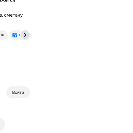
ажется
з, сметану
.ru
otvet.mail.ru
Войти