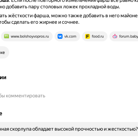
арша
.
Если после повторного измельчения фарш всё равно к
но добавить пару столовых ложек прохладной воды.
ть жёсткости фарша, можно также добавить в него майоне
чтобы сделать его жирнее и сочнее.
www.bolshoyvopros.ru
vk.com
food.ru
forum.baby
ске
ии
обы комментировать
е
ная скорлупа обладает высокой прочностью и жесткостью?