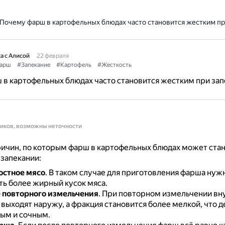
Почему фарш в картофельных блюдах часто становится жестким пр
а с Алисой
22 февраля
арш
#Запекание
#Картофель
#Жесткость
в картофельных блюдах часто становится жестким при зап
ников, возможны неточности
ичин, по которым фарш в картофельных блюдах может ста
запекании:
остное мясо
.
В таком случае для приготовления фарша нуж
ть более жирный кусок мяса.
 повторного измельчения
.
При повторном измельчении вн
 выходят наружу, а фракция становится более мелкой, что 
ым и сочным.