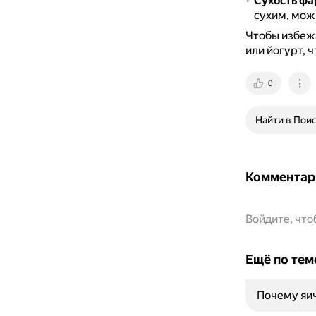
Сухость ф
сухим, мож
Чтобы избежа
или йогурт, 
0
Найти в Пои
Комментар
Войдите, чт
Ещё по тем
Почему яич