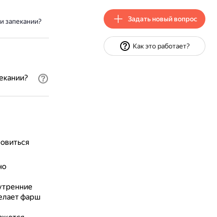
Задать новый вопрос
и запекании?
Как это работает?
екании?
новиться
но
утренние
делает фарш