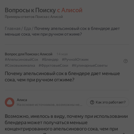
Вопросы к Поиску 
с Алисой
Примеры ответов Поиска с Алисой
Главная
/
Еда
/
Почему апельсиновый сок в блендере дает
меньше сока, чем при ручном отжиме?
Вопрос для Поиска с Алисой
14 мая
#АпельсиновыйСок
#Блендер
#РучнойОтжим
#Соковыжималка
#ФруктовыеСоки
#КулинарныеСоветы
Почему апельсиновый сок в блендере дает меньше
сока, чем при ручном отжиме?
Алиса
Как это работает?
На основе источников, возможны неточности
Возможно, имелось в виду, почему при использовании
блендера может получаться меньше
концентрированного апельсинового сока, чем при