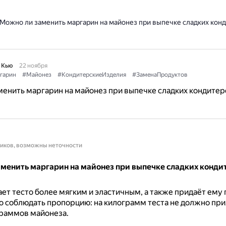
Можно ли заменить маргарин на майонез при выпечке сладких кон
 Кью
22 ноября
гарин
#Майонез
#КондитерскиеИзделия
#ЗаменаПродуктов
енить маргарин на майонез при выпечке сладких кондитер
ников, возможны неточности
аменить маргарин на майонез при выпечке сладких конди
ет тесто более мягким и эластичным, а также придаёт ему 
 соблюдать пропорцию: на килограмм теста не должно при
граммов майонеза.