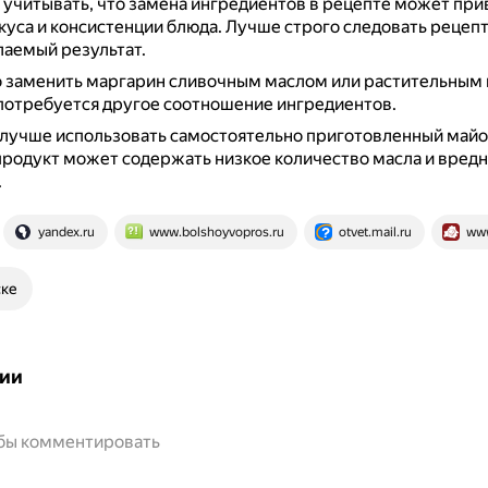
 учитывать, что замена ингредиентов в рецепте может при
уса и консистенции блюда.
Лучше строго следовать рецепт
аемый результат.
 заменить маргарин сливочным маслом или растительным м
потребуется другое соотношение ингредиентов.
лучше использовать самостоятельно приготовленный майон
родукт может содержать низкое количество масла и вред
.
yandex.ru
www.bolshoyvopros.ru
otvet.mail.ru
www
ске
ии
обы комментировать