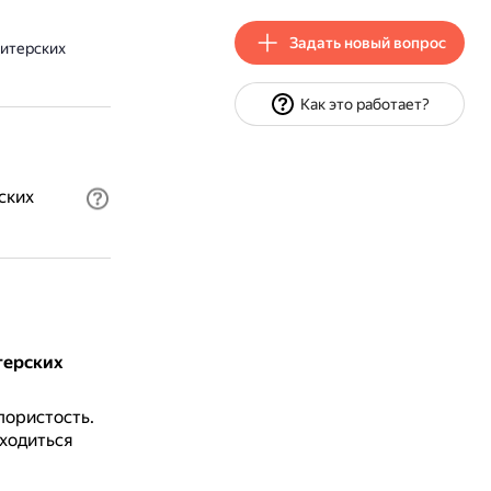
Задать новый вопрос
дитерских
Как это работает?
ских
терских
пористость.
ходиться