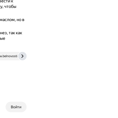
вести к
у, чтобы
аслом, но в
ез, так как
ные
.belnovosti.by
dzen.ru
Войти