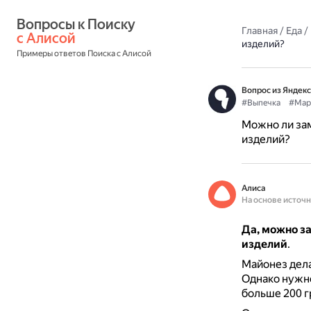
Вопросы к Поиску 
Главная
/
Еда
/
с Алисой
изделий?
Примеры ответов Поиска с Алисой
Вопрос из Яндекс
#Выпечка
#Мар
Можно ли зам
изделий?
Алиса
На основе источ
Да, можно з
изделий
.
Майонез дела
Однако нужно
больше 200 