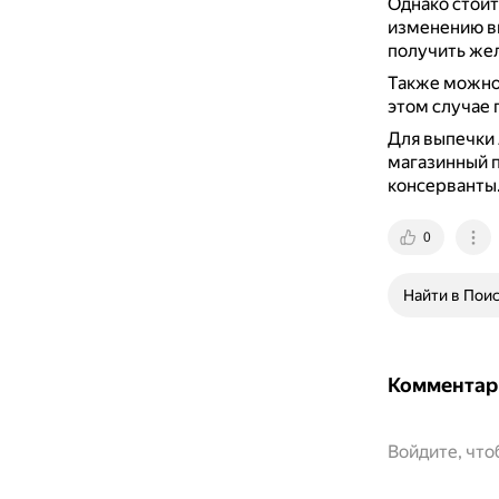
Однако стоит
изменению вк
получить жел
Также можно
этом случае 
Для выпечки 
магазинный п
консерванты
0
Найти в Пои
Комментар
Войдите, чт