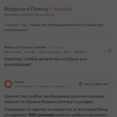
Вопросы к Поиску 
с Алисой
Примеры ответов Поиска с Алисой
Главная
/
Еда
/
Какой вес грибов должен быть в банке для
консервации?
Вопрос для Поиска с Алисой
18 марта
#Заготовки
#Грибы
#Консервация
#Вес
#Рецепт
Какой вес грибов должен быть в банке для
консервации?
Алиса
Как это работает?
На основе источников, возможны неточности
Количество грибов, необходимое для консервации,
зависит от объёма банки и плотности укладки.
Например, по одному из рецептов, в литровую банку
укладывают
600 граммов
свежих грибов и заливают