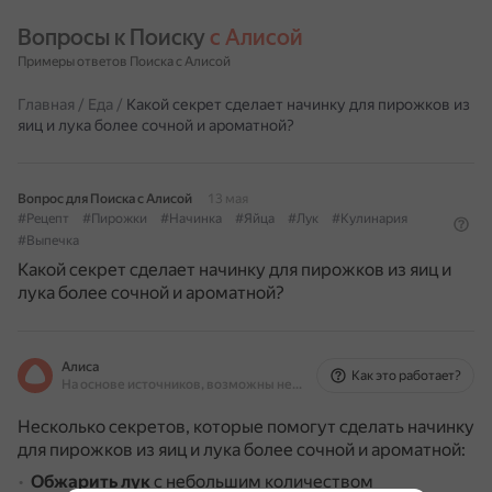
Вопросы к Поиску 
с Алисой
Примеры ответов Поиска с Алисой
Главная
/
Еда
/
Какой секрет сделает начинку для пирожков из
яиц и лука более сочной и ароматной?
Вопрос для Поиска с Алисой
13 мая
#Рецепт
#Пирожки
#Начинка
#Яйца
#Лук
#Кулинария
#Выпечка
Какой секрет сделает начинку для пирожков из яиц и
лука более сочной и ароматной?
Алиса
Как это работает?
На основе источников, возможны неточности
Несколько секретов, которые помогут сделать начинку
для пирожков из яиц и лука более сочной и ароматной:
Обжарить лук
с небольшим количеством