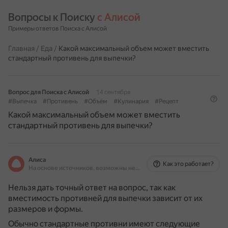
Вопросы к Поиску 
с Алисой
Примеры ответов Поиска с Алисой
Главная
/
Еда
/
Какой максимальный объем может вместить
стандартный противень для выпечки?
Вопрос для Поиска с Алисой
14 сентября
#Выпечка
#Противень
#Объём
#Кулинария
#Рецепт
Какой максимальный объем может вместить
стандартный противень для выпечки?
Алиса
Как это работает?
На основе источников, возможны неточности
Нельзя дать точный ответ на вопрос, так как
вместимость противней для выпечки зависит от их
размеров и формы.
Обычно стандартные противни имеют следующие