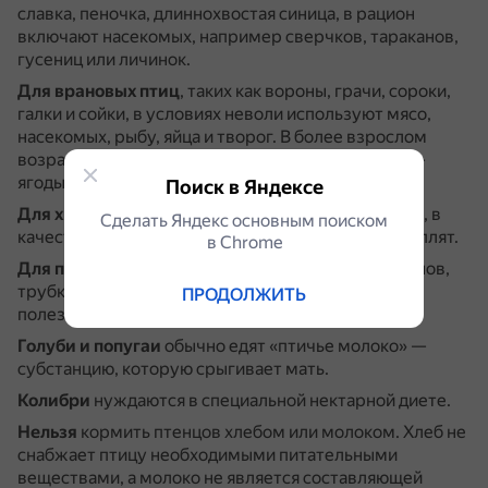
славка, пеночка, длиннохвостая синица, в рацион
включают насекомых, например сверчков, тараканов,
гусениц или личинок.
Для врановых птиц
, таких как вороны, грачи, сороки,
галки и сойки, в условиях неволи используют мясо,
насекомых, рыбу, яйца и творог.
В более взрослом
возрасте в меню включают растительную пищу —
ягоды, овощи и пророст.
Поиск в Яндексе
Для хищных птиц
, таких как кречёт, сокол, ястреб, в
Сделать Яндекс основным поиском
качестве корма используют мышей, суточных цыплят.
в Сhrome
Для птиц, питающихся рыбой
, например пингвинов,
трубконосых, пеликанообразных, чаек и крачек,
ПРОДОЛЖИТЬ
полезна полупереваренная рыба.
Голуби и попугаи
обычно едят «птичье молоко» —
субстанцию, которую срыгивает мать.
Колибри
нуждаются в специальной нектарной диете.
Нельзя
кормить птенцов хлебом или молоком.
Хлеб не
снабжает птицу необходимыми питательными
веществами, а молоко не является составляющей