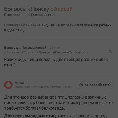
Вопросы к Поиску 
с Алисой
Примеры ответов Поиска с Алисой
Главная
/
Еда
/
Какие виды пищи полезны для птенцов разных
видов птиц?
Вопрос для Поиска с Алисой
20 мая
#Питание
#Птицы
#Птенцы
#ПищевыеОсобенности
Какие виды пищи полезны для птенцов разных видов
птиц?
Алиса
Как это работает?
На основе источников, возможны неточности
Для птенцов разных видов птиц полезны различные
виды пищи, но у большинства из них в раннем возрасте
требуется богатая белком еда.
Для насекомоядных птиц
, таких как соловей, дрозд,