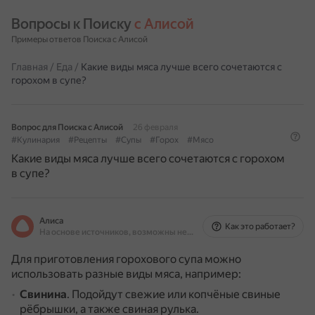
Вопросы к Поиску 
с Алисой
Примеры ответов Поиска с Алисой
Главная
/
Еда
/
Какие виды мяса лучше всего сочетаются с
горохом в супе?
Вопрос для Поиска с Алисой
26 февраля
#Кулинария
#Рецепты
#Супы
#Горох
#Мясо
Какие виды мяса лучше всего сочетаются с горохом
в супе?
Алиса
Как это работает?
На основе источников, возможны неточности
Для приготовления горохового супа можно
использовать разные виды мяса, например:
Свинина
.
Подойдут свежие или копчёные свиные
рёбрышки, а также свиная рулька.