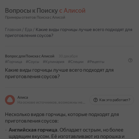
Вопросы к Поиску 
с Алисой
Примеры ответов Поиска с Алисой
Главная
/
Еда
/
Какие виды горчицы лучше всего подходят для
приготовления соусов?
Вопрос для Поиска с Алисой
30 декабря
#Горчица
#Соусы
#Кулинария
#Специи
#Рецепты
Какие виды горчицы лучше всего подходят для
приготовления соусов?
Алиса
Как это работает?
На основе источников, возможны неточности
Несколько видов горчицы, которые подходят для
приготовления соусов:
Английская горчица
.
Обладает острым, но более
щадящим вкусом.
Её изготавливают из порошка и