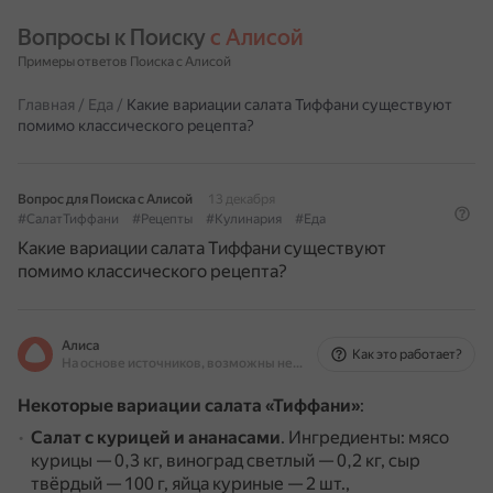
Вопросы к Поиску 
с Алисой
Примеры ответов Поиска с Алисой
Главная
/
Еда
/
Какие вариации салата Тиффани существуют
помимо классического рецепта?
Вопрос для Поиска с Алисой
13 декабря
#СалатТиффани
#Рецепты
#Кулинария
#Еда
Какие вариации салата Тиффани существуют
помимо классического рецепта?
Алиса
Как это работает?
На основе источников, возможны неточности
Некоторые вариации салата «Тиффани»
:
Салат с курицей и ананасами
.
Ингредиенты: мясо
курицы — 0,3 кг, виноград светлый — 0,2 кг, сыр
твёрдый — 100 г, яйца куриные — 2 шт.,