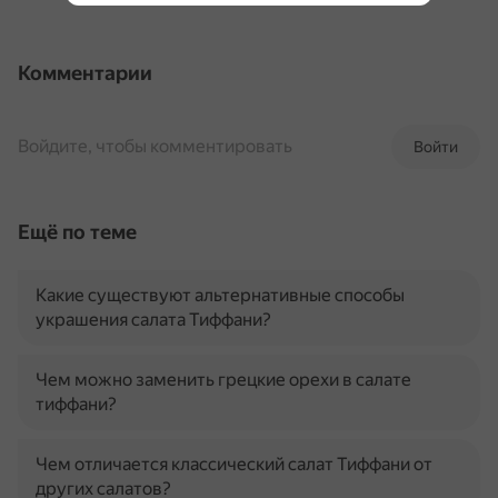
Комментарии
Войдите, чтобы комментировать
Войти
Ещё по теме
Какие существуют альтернативные способы
украшения салата Тиффани?
Чем можно заменить грецкие орехи в салате
тиффани?
Чем отличается классический салат Тиффани от
других салатов?