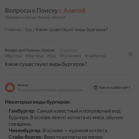
Вопросы к Поиску 
с Алисой
Примеры ответов Поиска с Алисой
Главная
/
Еда
/
Какие существуют виды бургеров?
Вопрос для Поиска с Алисой
13 декабря
#Бургеры
#Фастфуд
#Еда
#Кулинария
#Гамбургер
Какие существуют виды бургеров?
Алиса
Как это работает?
На основе источников, возможны неточности
Некоторые виды бургеров:
Гамбургер
.
Самый известный и популярный вид
бургера.
В основе лежит котлета из мяса, обычно
говядины.
Чикенбургер
.
В основе — куриная котлета.
Стейк-бургер
.
Вместо котлеты из мелко