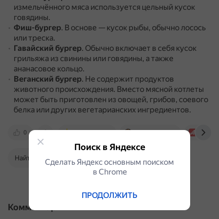
измельчённого мяса используется цельный кусок
говядины.
Фиш-бургер
.
В основе — кусок рыбы, обычно лосось
или треска.
Гавайский бургер
.
Обычно включает в себя кусок
грильяжа из свинины или говядины, а также
ананасовое кольцо.
Веганский бургер
.
Не содержит продуктов
животного происхождения.
Вместо мясной котлеты
может быть приготовлен из овощей, грибов, соевого
белка или других вегетарианских ингредиентов.
0
canapeclub.ru
meat-grinder.ru
aif.ru
Поиск в Яндексе
Найти в Поиске
Сделать Яндекс основным поиском
в Сhrome
ПРОДОЛЖИТЬ
Комментарии