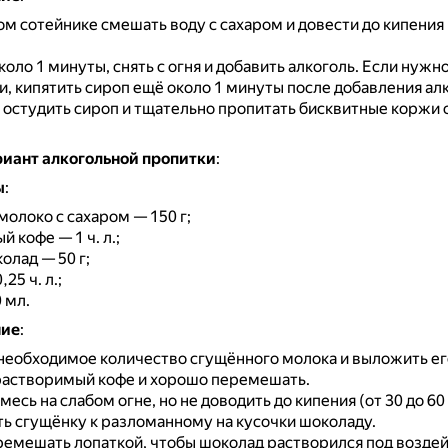
м сотейнике смешать воду с сахаром и довести до кипения
коло 1 минуты, снять с огня и добавить алкоголь.
Если нужно
и, кипятить сироп ещё около 1 минуты после добавления алк
остудить сироп и тщательно пропитать бисквитные коржи
риант алкогольной пропитки
:
ы
:
олоко с сахаром — 150 г;
 кофе — 1 ч. л.;
олад — 50 г;
25 ч. л.;
 мл.
ние
:
еобходимое количество сгущённого молока и выложить его
растворимый кофе и хорошо перемешать.
месь на слабом огне, но не доводить до кипения (от 30 до 60
 сгущёнку к разломанному на кусочки шоколаду.
ремешать лопаткой, чтобы шоколад растворился под возде