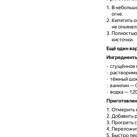
В небольшо
огне.
Кипятить о
не опьянел
Полностью 
кисточки.
Ещё один ва
Ингредиент
сгущённое м
растворимый
тёмный шок
ванилин — 0,
водка — 120
Приготовле
Отмерить н
Добавить 
Прогреть с
Переложить
Быстро пе