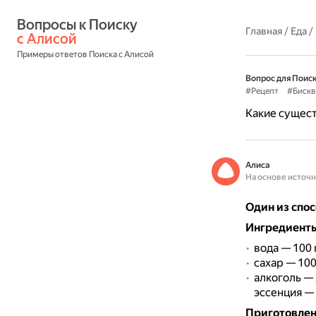
Вопросы к Поиску 
Главная
/
Еда
/
с Алисой
Примеры ответов Поиска с Алисой
Вопрос для Поиск
#Рецепт
#Бискв
Какие сущес
Алиса
На основе источ
Один из спо
Ингредиенты 
вода — 100 
сахар — 100 
алкоголь — 
эссенция — 
Приготовле