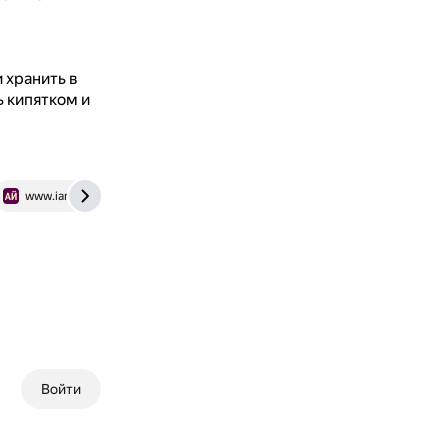
 хранить в
 кипятком и
www.iamcook.ru
Войти