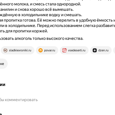
ённого молока, и смесь стала однородной.
анилин и снова хорошо всё вымешать.
ждённую в холодильнике водку и смешать.
я пропитка готова.
Её можно перелить в удобную ёмкость и
ли в холодильнике.
Перед использованием слегка разбавить
ть для пропитки коржей.
зовать алкоголь только высокого качества.
sladkiexroniki.ru
povar.ru
vsedeserti.ru
dzen.ru
ске
ии
обы комментировать
е