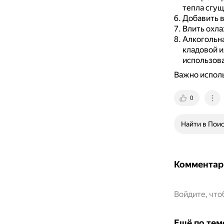
тепла сгущ
Добавить в
Влить охла
Алкогольна
кладовой и
использова
Важно исполь
0
Найти в Пои
Комментар
Войдите, чт
Ещё по тем