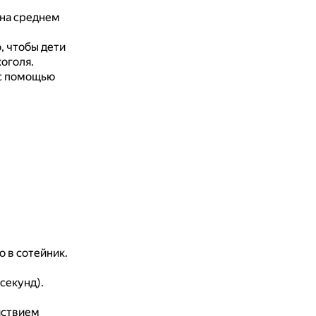
 на среднем
, чтобы дети
оголя.
 с помощью
 в сотейник.
 секунд).
йствием