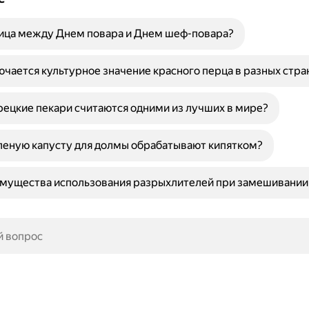
ница между Днем повара и Днем шеф-повара?
ючается культурное значение красного перца в разных стра
ецкие пекари считаются одними из лучших в мире?
леную капусту для долмы обрабатывают кипятком?
мущества использования разрыхлителей при замешивании 