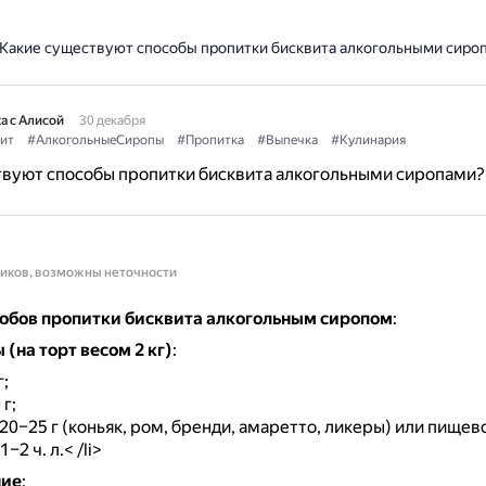
Какие существуют способы пропитки бисквита алкогольными сиро
а с Алисой
30 декабря
ит
#АлкогольныеСиропы
#Пропитка
#Выпечка
#Кулинария
твуют способы пропитки бисквита алкогольными сиропами?
ников, возможны неточности
собов пропитки бисквита алкогольным сиропом
:
(на торт весом 2 кг)
:
г;
г;
20–25 г (коньяк, ром, бренди, амаретто, ликеры) или пищев
1–2 ч. л.<
/li>
ние
: