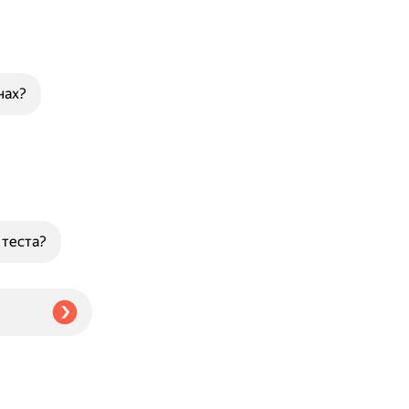
нах?
теста?