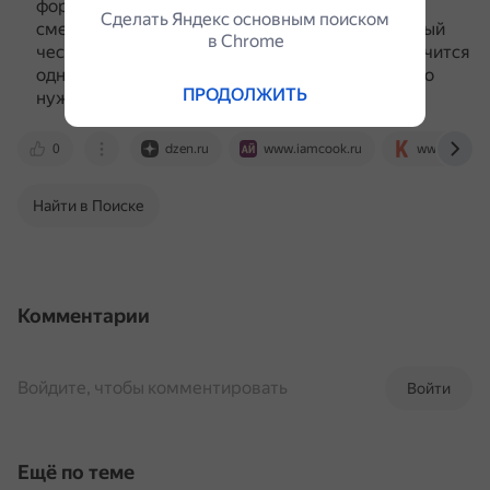
форму для запекания.
Приготовить подливу:
Сделать Яндекс основным поиском
смешать сметану, томатную пасту, измельчённый
в Сhrome
чеснок, зелень и тёплую воду.
Когда масса получится
однородной, полить ею котлеты.
Запекать блюдо
ПРОДОЛЖИТЬ
нужно около 35 минут.
0
dzen.ru
www.iamcook.ru
www.koolina
Найти в Поиске
Комментарии
Войдите, чтобы комментировать
Войти
Ещё по теме