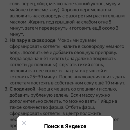
соль, перец, яйцо, мелко нарезанный укроп, муку и
майонез (или сметану).
Хорошо перемешать и
выложить на сковороду с разогретым растительным
маслом.
Жарить под крышкой на слабом огне 5
минут, затем перевернуть и готовить ещё около 3
минут.
На пару в сковороде
.
Мокрыми руками
сформировать котлеты, налить в сковороду немного
воды, посолить её и добавить овощную приправу.
Когда вода начнёт кипеть (она должна покрывать
котлеты до половины), сделать тихий огонь,
выложить в неё котлеты, накрыть крышкой и
готовить 25–30 минут.
После выключения плиты дать
котлетам постоять в собственном соку ещё 10 минут.
С подливой
.
Фарш смешать со специями и солью,
добавить рубленую зелень.
Если массу нужно
дополнительно склеить, то можно взять 1 яйцо на
такое количество фарша.
Отбить фарш,
сформировать котлеты, в центр положить
небольшой кусочек сыра и сделать так, чтобы этот
продукт оказался внутри.
Выложить котлеты в
Поиск в Яндексе