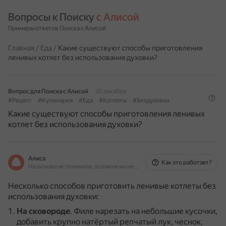
Вопросы к Поиску 
с Алисой
Примеры ответов Поиска с Алисой
Главная
/
Еда
/
Какие существуют способы приготовления
ленивых котлет без использования духовки?
Вопрос для Поиска с Алисой
30 декабря
#Рецепт
#Кулинария
#Еда
#Котлеты
#Бездуховки
Какие существуют способы приготовления ленивых
котлет без использования духовки?
Алиса
Как это работает?
На основе источников, возможны неточности
Несколько способов приготовить ленивые котлеты без
использования духовки:
На сковороде
.
Филе нарезать на небольшие кусочки,
добавить крупно натёртый репчатый лук, чеснок,