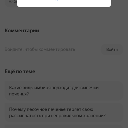
Найти в Поиске
Комментарии
Войдите, чтобы комментировать
Войти
Ещё по теме
Какие виды имбиря подходят для выпечки
печенья?
Почему песочное печенье теряет свою
рассыпчатость при неправильном хранении?