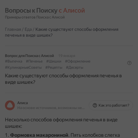
Вопросы к Поиску 
с Алисой
Примеры ответов Поиска с Алисой
Главная
/
Еда
/
Какие существуют способы оформления
печенья в виде шишек?
Вопрос для Поиска с Алисой
19 января
#Выпечка
#Печенье
#Шишки
#Оформление
#КулинарныеСоветы
#Рецепты
#Десерты
Какие существуют способы оформления печенья в
виде шишек?
Алиса
Как это работает?
На основе источников, возможны неточности
Несколько способов оформления печенья в виде
шишек:
Формовка макарониной
.
Пять колобков слегка