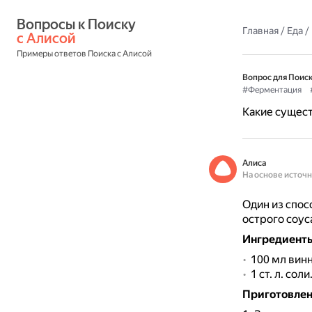
Вопросы к Поиску 
Главная
/
Еда
/
с Алисой
Примеры ответов Поиска с Алисой
Вопрос для Поиск
#Ферментация
Какие сущес
Алиса
На основе источ
Один из спос
острого соус
Ингредиенты 
100 мл винн
1 ст. л. соли
Приготовле