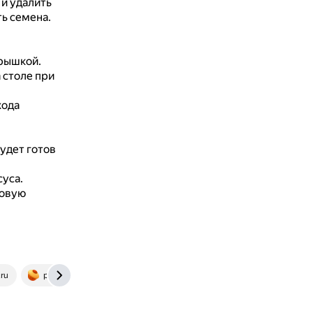
 и удалить
ь семена.
крышкой.
 столе при
хода
удет готов
уса.
ковую
.ru
pikabu.ru