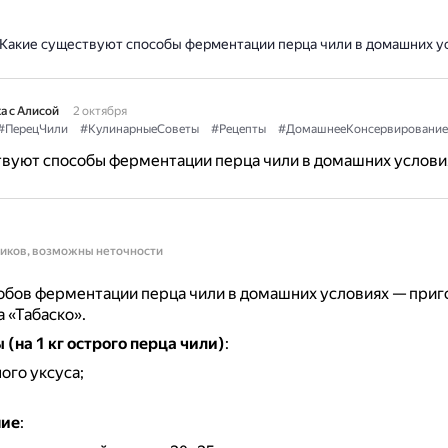
Какие существуют способы ферментации перца чили в домашних у
а с Алисой
2 октября
#ПерецЧили
#КулинарныеСоветы
#Рецепты
#ДомашнееКонсервирование
твуют способы ферментации перца чили в домашних услови
ников, возможны неточности
обов ферментации перца чили в домашних условиях — при
а «Табаско».
(на 1 кг острого перца чили)
:
ого уксуса;
.
ние
: