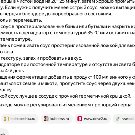
ерцы в чистой воде на 20–25 минут, затем хорошо промыть
у.
Если нужно получить менее острый соус, можно вытащит
 перцы в блендере до пюреобразного состояния.
оль и перемешать.
соус в простерилизованные банки или бутылки и накрыть 
ёмкость в дегидратор с температурой 35 °С или оставить на
 температуре.
 день помешивать соус простерилизованной ложкой для вы
о газа.
текстуру, запах и пробовать на вкус.
идраторе при постоянной температуре и отсутствии света б
а 4-й день.
щения ферментации добавить в продукт 100 мл винного укс
виться от семян и мякоти, пропустить соус через двухшне
алку.
кой соус лучше в сосуде с прочной герметичной крышкой.
выходе можно регулировать изменением пропорций перца.
hlebopechka.ru
kubnews.ru
www.drive2.ru
vsesoki
ске