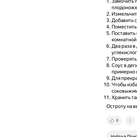
Замочить п
плодоножк
Измельчить
Добавить с
Поместить 
Поставить 
комнатной
Два раза в
углекислог
Проверять 
Соус в дег
примерно н
Для прекра
Чтобы изба
соковыжим
Хранить та
Остроту на 
0
Найти в Пои