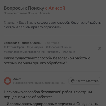
Вопросы к Поиску 
с Алисой
Примеры ответов Поиска с Алисой
Главная
/
Еда
/
Какие существуют способы безопасной работы
с острым перцем при его обработке?
Вопрос для Поиска с Алисой
7 сентября
#ОстрыйПерец
#Кулинария
#ОбработкаОвощей
#БезопасностьПриготовления
#Рецепты
#Специи
Какие существуют способы безопасной работы с
острым перцем при его обработке?
Алиса
Как это работает?
На основе источников, возможны неточности
Несколько способов безопасной работы с острым
перцем при его обработке:
Использовать одноразовые перчатки
.
Они должны