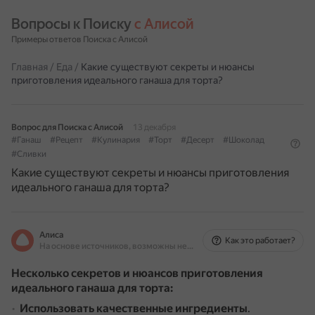
Вопросы к Поиску 
с Алисой
Примеры ответов Поиска с Алисой
Главная
/
Еда
/
Какие существуют секреты и нюансы
приготовления идеального ганаша для торта?
Вопрос для Поиска с Алисой
13 декабря
#Ганаш
#Рецепт
#Кулинария
#Торт
#Десерт
#Шоколад
#Сливки
Какие существуют секреты и нюансы приготовления
идеального ганаша для торта?
Алиса
Как это работает?
На основе источников, возможны неточности
Несколько секретов и нюансов приготовления
идеального ганаша для торта:
Использовать качественные ингредиенты
.