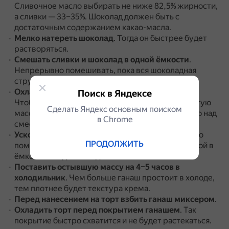
Сливочное масло выбирать не ниже 82,5% жирности,
а сливки — 33–35%.
Шоколад должен быть с
достаточным содержанием какао-масла.
Мелко натереть шоколад
.
Тогда он быстрее будет
растворяться.
Смешать сливки и шоколад в одной ёмкости
.
Непрерывно помешивать, пока вся шоколадная
стружка не растворится.
Охладить состав при комнатной температуре
.
Поиск в Яндексе
Чтобы верх не заветрелся, нужно прикрыть густую
Сделать Яндекс основным поиском
массу плёнкой, расположив её непосредственно над
в Сhrome
смесью.
Ускорить процесс охлаждения
.
Для этого можно
ПРОДОЛЖИТЬ
поместить миску со сливочно-шоколадной массой в
ёмкость с ледяной водой.
Поставить остывшую массу на 4–5 часов в
холодильник
.
Чем больше ганаш простоит в холоде,
тем плотнее будет текстура крема.
Перед нанесением на торт взбить ганаш миксером
.
Охладить торт перед покрытием ганашем
.
Так
покрытие быстро схватится и не будет растекаться.