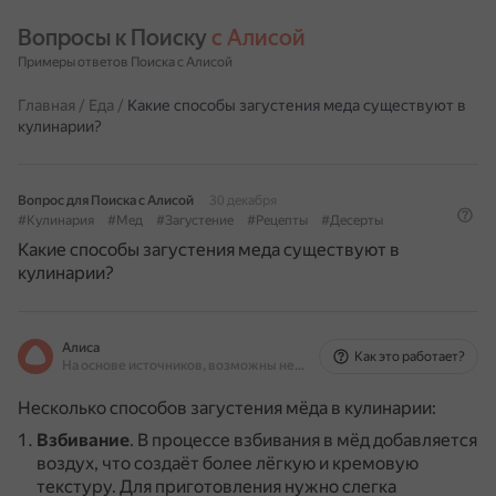
Вопросы к Поиску 
с Алисой
Примеры ответов Поиска с Алисой
Главная
/
Еда
/
Какие способы загустения меда существуют в
кулинарии?
Вопрос для Поиска с Алисой
30 декабря
#Кулинария
#Мед
#Загустение
#Рецепты
#Десерты
Какие способы загустения меда существуют в
кулинарии?
Алиса
Как это работает?
На основе источников, возможны неточности
Несколько способов загустения мёда в кулинарии:
Взбивание
.
В процессе взбивания в мёд добавляется
воздух, что создаёт более лёгкую и кремовую
текстуру.
Для приготовления нужно слегка