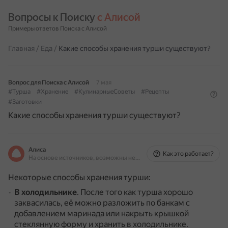
Вопросы к Поиску 
с Алисой
Примеры ответов Поиска с Алисой
Главная
/
Еда
/
Какие способы хранения турши существуют?
Вопрос для Поиска с Алисой
7 мая
#Турша
#Хранение
#КулинарныеСоветы
#Рецепты
#Заготовки
Какие способы хранения турши существуют?
Алиса
Как это работает?
На основе источников, возможны неточности
Некоторые способы хранения турши:
В холодильнике
.
После того как турша хорошо
заквасилась, её можно разложить по банкам с
добавлением маринада или накрыть крышкой
стеклянную форму и хранить в холодильнике.