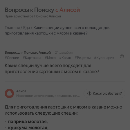
Вопросы к Поиску 
с Алисой
Примеры ответов Поиска с Алисой
Главная
/
Еда
/
Какие специи лучше всего подходят для
приготовления картошки с мясом в казане?
Вопрос для Поиска с Алисой
21 декабря
#Специи
#Картошка
#Мясо
#Казан
#Рецепты
#Кулинария
Какие специи лучше всего подходят для
приготовления картошки с мясом в казане?
Алиса
Как это работает?
На основе источников, возможны неточности
Для приготовления картошки с мясом в казане можно
использовать следующие специи:
паприка молотая
;
куркума молотая
;