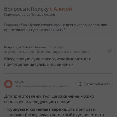
Вопросы к Поиску 
с Алисой
Примеры ответов Поиска с Алисой
Главная
/
Еда
/
Какие специи лучше всего использовать для
приготовления гуляша из свинины?
Вопрос для Поиска с Алисой
8 декабря
#Гуляш
#Свинина
#Специи
#Кулинария
#Рецепты
Какие специи лучше всего использовать для
приготовления гуляша из свинины?
Алиса
Как это работает?
На основе источников, возможны неточности
Для приготовления гуляша из свинины можно
использовать следующие специи:
Куркума и копчёная паприка
.
Эти приправы
придают блюду пикантно-острый вкус, золотисто-