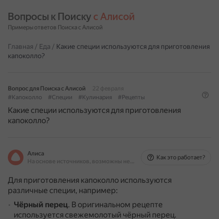
Вопросы к Поиску 
с Алисой
Примеры ответов Поиска с Алисой
Главная
/
Еда
/
Какие специи используются для приготовления
капоколло?
Вопрос для Поиска с Алисой
22 февраля
#Капоколло
#Специи
#Кулинария
#Рецепты
Какие специи используются для приготовления
капоколло?
Алиса
Как это работает?
На основе источников, возможны неточности
Для приготовления капоколло используются
различные специи, например:
Чёрный перец
.
В оригинальном рецепте
используется свежемолотый чёрный перец.