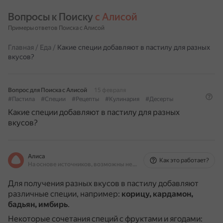
Вопросы к Поиску 
с Алисой
Примеры ответов Поиска с Алисой
Главная
/
Еда
/
Какие специи добавляют в пастилу для разных
вкусов?
Вопрос для Поиска с Алисой
15 февраля
#Пастила
#Специи
#Рецепты
#Кулинария
#Десерты
Какие специи добавляют в пастилу для разных
вкусов?
Алиса
Как это работает?
На основе источников, возможны неточности
Для получения разных вкусов в пастилу добавляют
различные специи, например:
корицу, кардамон,
бадьян, имбирь
.
Некоторые сочетания специй с фруктами и ягодами: