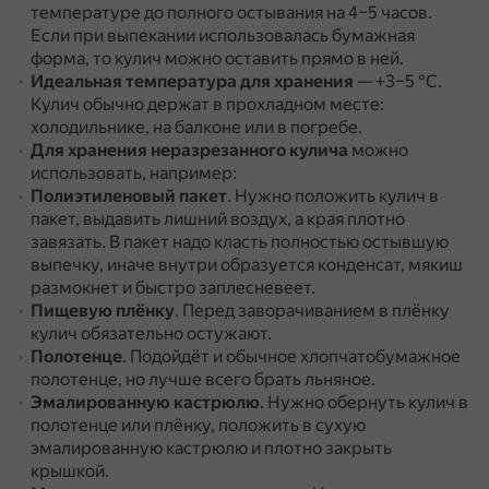
температуре до полного остывания на 4–5 часов.
Если при выпекании использовалась бумажная
форма, то кулич можно оставить прямо в ней.
Идеальная температура для хранения
— +3–5 °С.
Кулич обычно держат в прохладном месте:
холодильнике, на балконе или в погребе.
Для хранения неразрезанного кулича
можно
использовать, например:
Полиэтиленовый пакет
.
Нужно положить кулич в
пакет, выдавить лишний воздух, а края плотно
завязать.
В пакет надо класть полностью остывшую
выпечку, иначе внутри образуется конденсат, мякиш
размокнет и быстро заплесневеет.
Пищевую плёнку
.
Перед заворачиванием в плёнку
кулич обязательно остужают.
Полотенце
.
Подойдёт и обычное хлопчатобумажное
полотенце, но лучше всего брать льняное.
Эмалированную кастрюлю
.
Нужно обернуть кулич в
полотенце или плёнку, положить в сухую
эмалированную кастрюлю и плотно закрыть
крышкой.