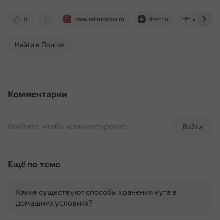
0
www.edimdoma.ru
dzen.ru
www.redfl
Найти в Поиске
Комментарии
Войдите, чтобы комментировать
Войти
Ещё по теме
Какие существуют способы хранения нута в
домашних условиях?