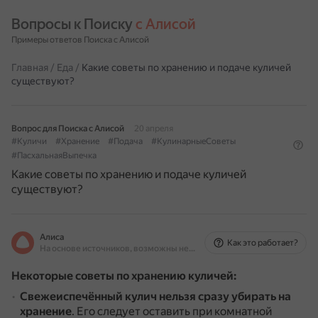
Вопросы к Поиску 
с Алисой
Примеры ответов Поиска с Алисой
Главная
/
Еда
/
Какие советы по хранению и подаче куличей
существуют?
Вопрос для Поиска с Алисой
20 апреля
#Куличи
#Хранение
#Подача
#КулинарныеСоветы
#ПасхальнаяВыпечка
Какие советы по хранению и подаче куличей
существуют?
Алиса
Как это работает?
На основе источников, возможны неточности
Некоторые советы по хранению куличей:
Свежеиспечённый кулич нельзя сразу убирать на
хранение
.
Его следует оставить при комнатной