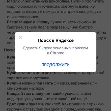
Марлю, пропитанную алкоголем
.
Нужно пропитать
марлю ромом или коньяком, обернуть выпечку,
положить в пакет и поместить в прохладное место
или холодильник.
Разрезанную выпечку
лучше съесть как можно
быстрее, так как после разреза куличи быстро
черствеют.
Хранить разрезанное изделие следует на
тарелке, завернув её в пакет.
Можно убрать посуду в
Поиск в Яндексе
холодильник.
Сделать Яндекс основным поиском
Несколько советов по подаче куличей:
в Сhrome
Кулич подают особым образом
.
Глава семьи или
хозяин дома делает первый разрез, в знак начала
ПРОДОЛЖИТЬ
праздничной трапезы.
Кулич ставят в центре стола
, размещая на красивой
тарелке или подставке.
Куличи можно подавать
с мёдом, вареньем или
сливочным маслом.
Каждый гость получает свой кусочек
, чтобы
подчеркнуть уважение к освящённой пище.
Едят кулич руками
, как хлеб.
Как правило, верхнюю
корочку с глазурью съедают в последнюю очередь.