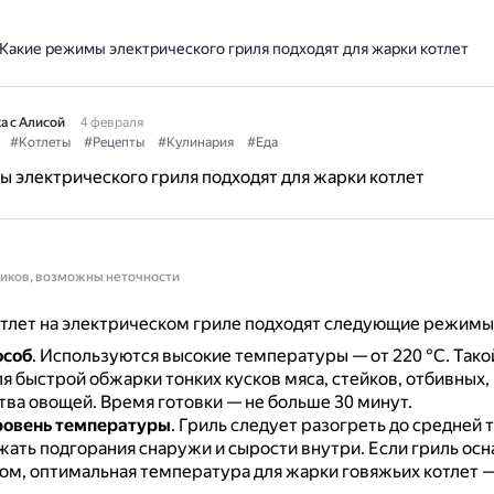
Какие режимы электрического гриля подходят для жарки котлет
а с Алисой
4 февраля
#Котлеты
#Рецепты
#Кулинария
#Еда
 электрического гриля подходят для жарки котлет
ников, возможны неточности
тлет на электрическом гриле подходят следующие режимы
особ
.
Используются высокие температуры — от 220 °C.
Тако
я быстрой обжарки тонких кусков мяса, стейков, отбивных,
тва овощей.
Время готовки — не больше 30 минут.
ровень температуры
.
Гриль следует разогреть до средней
жать подгорания снаружи и сырости внутри.
Если гриль ос
м, оптимальная температура для жарки говяжьих котлет —