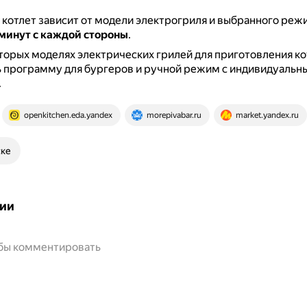
котлет зависит от модели электрогриля и выбранного реж
 минут с каждой стороны
.
торых моделях электрических грилей для приготовления к
ь программу для бургеров и ручной режим с индивидуальн
.
openkitchen.eda.yandex
morepivabar.ru
market.yandex.ru
ске
ии
обы комментировать