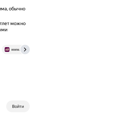
има, обычно
отлет можно
ыми
www.iamcook.ru
www.chefmarket.ru
Войти