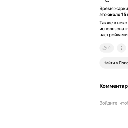
°C.
Время жарки 
это
около 15
Также в неко
использоват
настройками
0
Найти в Пои
Комментар
Войдите, чт