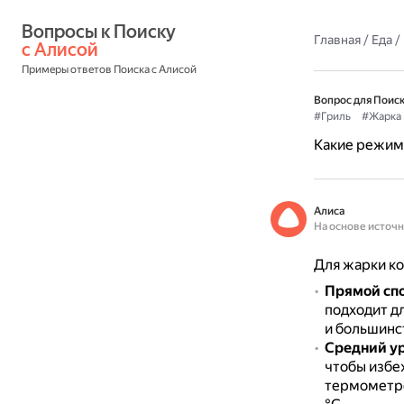
Вопросы к Поиску 
Главная
/
Еда
/
с Алисой
Примеры ответов Поиска с Алисой
Вопрос для Поиск
#Гриль
#Жарка
Какие режимы
Алиса
На основе источ
Для жарки ко
Прямой сп
подходит дл
и большинс
Средний у
чтобы избе
термометро