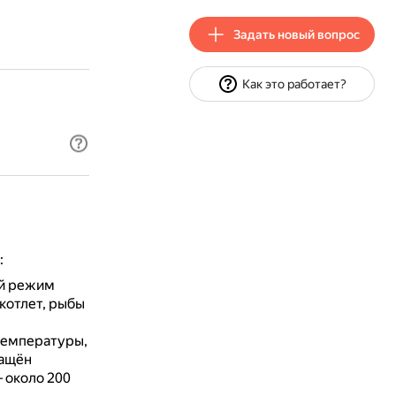
Задать новый вопрос
Как это работает?
:
й режим
 котлет, рыбы
 температуры,
нащён
 около 200