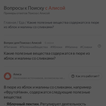
Вопросы к Поиску 
с Алисой
Примеры ответов Поиска с Алисой
Главная
/
Еда
/
Какие полезные вещества содержатся в пюре
из яблок и малины со сливками?
Вопрос для Поиска с Алисой
6 июня
#Питание
#ПолезныеВещества
#Яблоки
#Малина
#Сливки
Какие полезные вещества содержатся в пюре из
яблок и малины со сливками?
Алиса
Как это работает?
На основе источников, возможны неточности
В пюре из яблок и малины со сливками, например
«ФрутоНяня», содержатся следующие полезные
вещества:
Яблочный пектин
.
Регулирует деятельность