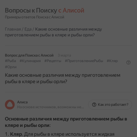
Вопросы к Поиску 
с Алисой
Примеры ответов Поиска с Алисой
Главная
/
Еда
/
Какие основные различия между
приготовлением рыбы в кляре и рыбы орли?
Вопрос для Поиска с Алисой
3 марта
#Рыба
#Кулинария
#Рецепты
#ПриготовлениеРыбы
#Кляр
#Орли
Какие основные различия между приготовлением
рыбы в кляре и рыбы орли?
Алиса
Как это работает?
На основе источников, возможны неточности
Основные различия между приготовлением рыбы в
кляре и рыбы орли
:
Кляр
.
Для рыбы в кляре используется жидкая