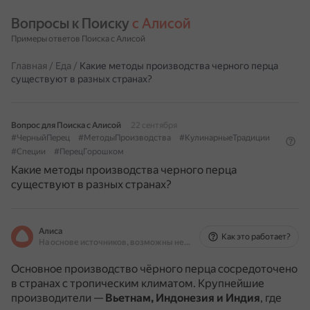
Вопросы к Поиску 
с Алисой
Примеры ответов Поиска с Алисой
Главная
/
Еда
/
Какие методы производства черного перца
существуют в разных странах?
Вопрос для Поиска с Алисой
22 сентября
#ЧерныйПерец
#МетодыПроизводства
#КулинарныеТрадиции
#Специи
#ПерецГорошком
Какие методы производства черного перца
существуют в разных странах?
Алиса
Как это работает?
На основе источников, возможны неточности
Основное производство чёрного перца сосредоточено
в странах с тропическим климатом.
Крупнейшие
производители —
Вьетнам, Индонезия и Индия
, где