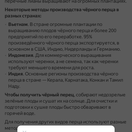
перечные лианы выращивают на огромных плантациях.
Некоторые методы производства чёрного перца в
разных странах:
Вьетнам
.
В стране огромные плантации по
выращиванию плодов чёрного перца и более 200
предприятий по его переработке.
95%
произведённого чёрного перца экспортируется, в
основном в США, Индию, Нидерланды и Германию.
Индонезия
.
Для коммерческого выращивания
используют черенки, а не семена, так как черенки
требуют меньшего времени для роста.
Индия
.
Основные регионы производства чёрного
перца в стране — Керала, Карнатака, Конкан и Тамил
Наду.
Чтобы получить чёрный перец
, собирают недозрелые
зелёные плоды и сушат их на солнце.
Для очистки и
подготовки к сушке плоды быстро обваривают в
горячей воде.
Для получения других видов перца используют разные
методы: