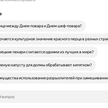
е
ница между Днем повара и Днем шеф-повара?
ючается культурное значение красного перца в разных стра
ецкие пекари считаются одними из лучших в мире?
леную капусту для долмы обрабатывают кипятком?
мущества использования разрыхлителей при замешивании 