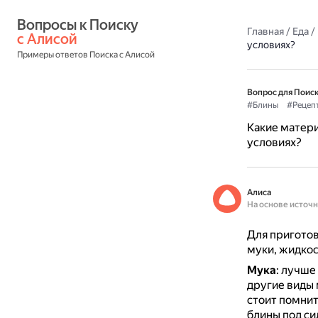
Вопросы к Поиску 
Главная
/
Еда
/
с Алисой
условиях?
Примеры ответов Поиска с Алисой
Вопрос для Поиск
#Блины
#Рецеп
Какие матери
условиях?
Алиса
На основе источ
Для приготов
муки, жидкос
Мука
: лучше
другие виды 
стоит помнит
блины под си