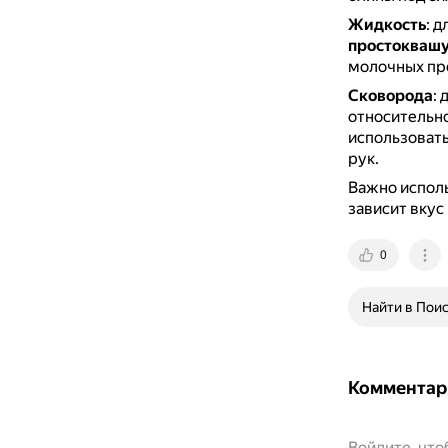
Жидкость
: 
простоквашу
молочных про
Сковорода
:
относительн
использоват
рук.
Важно испол
зависит вкус
0
Найти в Пои
Комментар
Войдите, чт