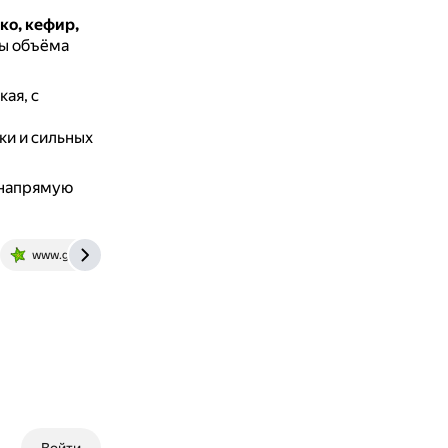
ко, кефир,
ны объёма
ая, с
ки и сильных
о напрямую
www.gastronom.ru