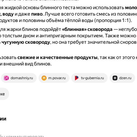
для жидкой основы блинного теста можно использовать
моло
, воду
и даже
пиво
.
Лучше всего готовить смесь из полови
дуктов и половины объёма тёплой воды (пропорция 1:1).
 для жарки блинов подойдёт
«блинная» сковорода
— неглубок
о толстым дном и антипригарным покрытием.
Также можно
ь
чугунную сковороду
, но она требует значительной сноров
ьзовать
свежие и качественные продукты
, так как от этог
 и внешний вид блинов.
domashniy.ru
m.povar.ru
tv-gubernia.ru
dzen.ru
ске
ии
обы комментировать