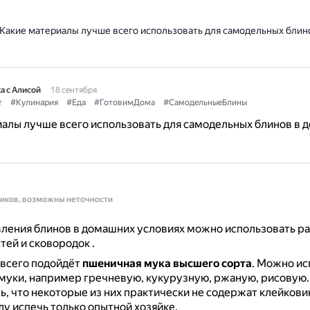
Какие материалы лучше всего использовать для самодельных блин
а с Алисой
18 сентября
т
#Кулинария
#Еда
#ГотовимДома
#СамодельныеБлины
алы лучше всего использовать для самодельных блинов в 
ников, возможны неточности
ления блинов в домашних условиях можно использовать р
тей и сковородок
.
 всего подойдёт
пшеничная мука высшего сорта
.
Можно исп
муки, например гречневую, кукурузную, ржаную, рисовую
ь, что некоторые из них практически не содержат клейковин
лу испечь только опытной хозяйке.