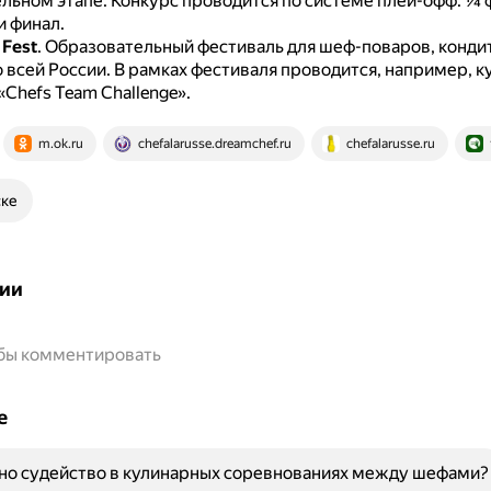
льном этапе.
Конкурс проводится по системе плей-офф: ¼ 
и финал.
 Fest
.
Образовательный фестиваль для шеф-поваров, конди
 всей России.
В рамках фестиваля проводится, например, 
Chefs Team Challenge».
m.ok.ru
chefalarusse.dreamchef.ru
chefalarusse.ru
ске
ии
обы комментировать
е
но судейство в кулинарных соревнованиях между шефами?