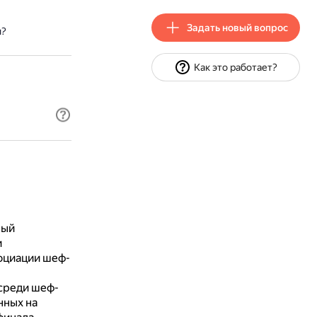
Задать новый вопрос
и?
Как это работает?
рый
и
оциации шеф-
среди шеф-
нных на