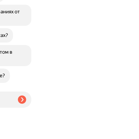
аниях от
сах?
том в
е?