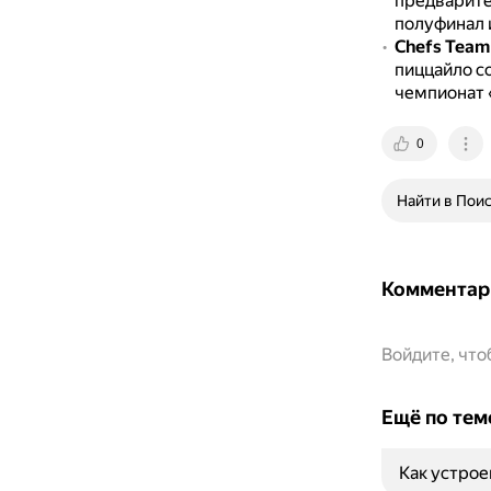
предварите
полуфинал 
Chefs Team
пиццайло со
чемпионат «
0
Найти в Пои
Комментар
Войдите, чт
Ещё по тем
Как устрое