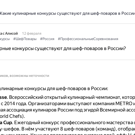
Какие кулинарные конкурсы существуют для шеф-поваров в Росси
а с Алисой
12 февраля
курсы
#ШефПовары
#Россия
#ПрофессиональныеСоревнования
рные конкурсы существуют для шеф-поваров в России?
ников, возможны неточности
линарные конкурсы для шеф-поваров в России:
usse
.
Всероссийский открытый кулинарный чемпионат, кото
с 2014 года.
Организаторами выступают компания METRO 
ая ассоциация кулинаров России под эгидой Всемирной асс
rld Chefs).
a Cup
.
Ежегодный конкурс профессионального мастерства 
су-шефов.
В нём участвуют 8 шеф-поваров (команд), отобра