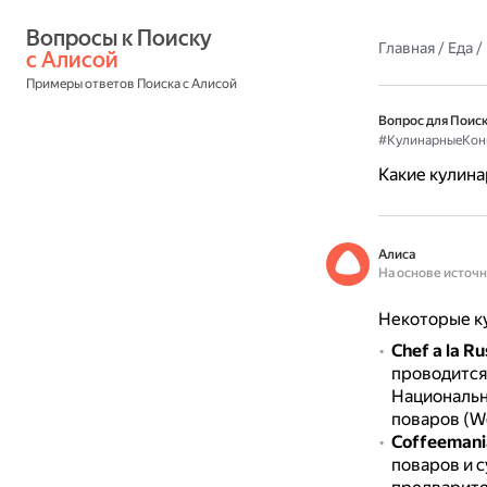
Вопросы к Поиску 
Главная
/
Еда
/
с Алисой
Примеры ответов Поиска с Алисой
Вопрос для Поиск
#КулинарныеКон
Какие кулина
Алиса
На основе источ
Некоторые ку
Chef a la R
проводится 
Национальн
поваров (Wo
Coffeemani
поваров и 