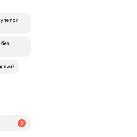
лупе при
 без
делий?