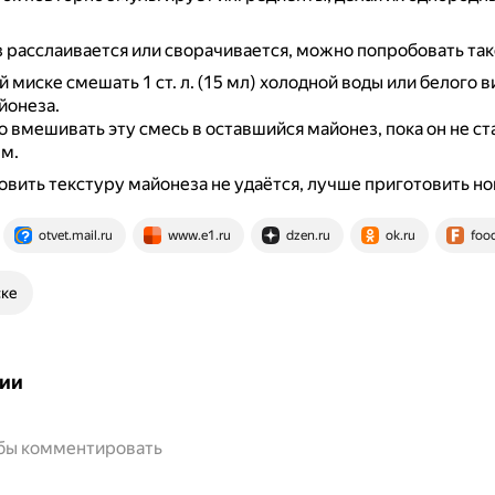
 расслаивается или сворачивается, можно попробовать так
й миске смешать 1 ст. л. (15 мл) холодной воды или белого 
айонеза.
 вмешивать эту смесь в оставшийся майонез, пока он не ст
м.
овить текстуру майонеза не удаётся, лучше приготовить но
otvet.mail.ru
www.e1.ru
dzen.ru
ok.ru
foo
ске
ии
обы комментировать