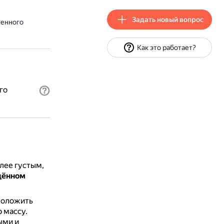
Задать новый вопрос
женного
Как это работает?
го
лее густым,
дённом
положить
 массу.
ыми и