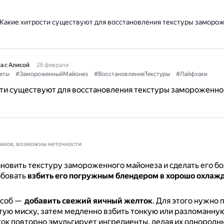
Какие хитрости существуют для восстановления текстуры заморо
а с Алисой
26 февраля
еты
#ЗамороженныйМайонез
#ВосстановлениеТекстуры
#Лайфхаки
сти существуют для восстановления текстуры замороженно
ников, возможны неточности
новить текстуру замороженного майонеза и сделать его бо
бовать
взбить его погружным блендером в хорошо охлаж
особ —
добавить свежий яичный желток
.
Для этого нужно 
тую миску, затем медленно взбить тонкую или разломанную
к повторно эмульгирует ингредиенты, делая их однородн