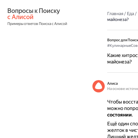
Вопросы к Поиску 
Главная
/
Еда
/
с Алисой
майонеза?
Примеры ответов Поиска с Алисой
Вопрос для Поиск
#КулинарныеСов
Какие хитро
майонеза?
Алиса
На основе источ
Чтобы восста
можно попро
состоянии
.
Ещё один сп
желток в чис
Лишний желто