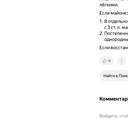
лёгкими.
Если майонез
В отдельно
с 3 ст. л. м
Постепенно
однородны
Если восстан
0
Найти в Пои
Комментар
Войдите, чт