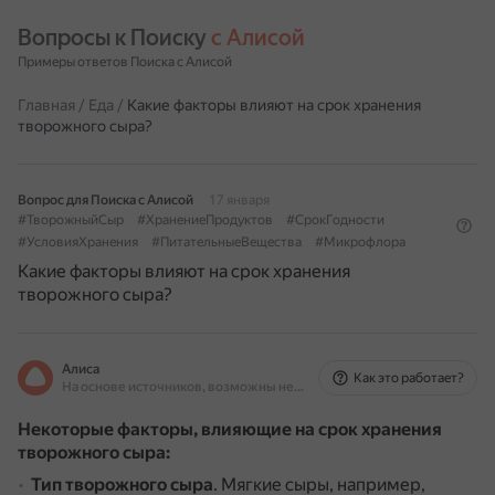
Вопросы к Поиску 
с Алисой
Примеры ответов Поиска с Алисой
Главная
/
Еда
/
Какие факторы влияют на срок хранения
творожного сыра?
Вопрос для Поиска с Алисой
17 января
#ТворожныйСыр
#ХранениеПродуктов
#СрокГодности
#УсловияХранения
#ПитательныеВещества
#Микрофлора
Какие факторы влияют на срок хранения
творожного сыра?
Алиса
Как это работает?
На основе источников, возможны неточности
Некоторые факторы, влияющие на срок хранения
творожного сыра:
Тип творожного сыра
.
Мягкие сыры, например,