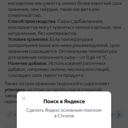
маскарпоне или рикотта, имеют более короткий срок
хранения, чем твёрдые, такие как фета или
сливочный сыр.
Способ производства
.
Сыры с добавлением
консервантов могут храниться немного дольше, чем
натуральные, без консервантов.
Условия хранения
.
Если температура в
холодильнике выше или ниже рекомендуемой, срок
хранения сокращается.
Оптимальная температура
для хранения творожного сыра — от 0 до +4 °C.
Наличие добавок
.
Использование различных
добавок, например зелени, чеснока или специй,
сокращает срок годности продукта.
Также на срок хранения творожного сыра влияет
упаковка
: не стоит оставлять сыр в открытой
заводской упаковке, лучше переложить его в
Поиск в Яндексе
герметичный контейнер из стекла или керамики.
Сделать Яндекс основным поиском
0
santreyd.ru
otvet.mail.ru
chocodel.co
в Сhrome