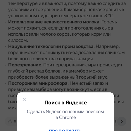
температуре и влажности, поэтому важно следить за
условиями его хранения.
Камамбер нельзя хранить в
упакованном виде при температуре свыше 8 °С.
Использование некачественного молока
.
Горечь
может появиться, если для приготовления сыра
использовали молоко коров, которых кормили
силосом.
Нарушение технологии производства
.
Например,
горечь может возникнуть из-за добавления слишком
большого количества хлорида кальция.
Перезревание
.
При перезревании сыра происходит
глубокий распад белков, и камамбер может
приобрести более выраженный горький вкус.
Посторонняя микрофлора
.
Нечистый запах и
привкус камамбера могут возникнуть, если в
пастеризованное молоко и сырный сгусток попали
бактерии кишечной палочки или другая посторонняя
Поиск в Яндексе
микрофлора.
Сделать Яндекс основным поиском
в Сhrome
0
cheasy.ru
vk.com
xn--80ajg1be6a6a.x