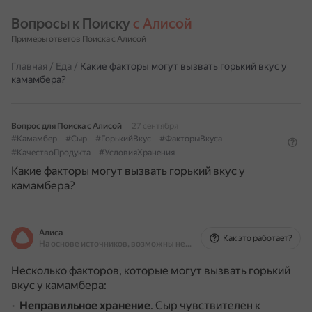
Вопросы к Поиску 
с Алисой
Примеры ответов Поиска с Алисой
Главная
/
Еда
/
Какие факторы могут вызвать горький вкус у
камамбера?
Вопрос для Поиска с Алисой
27 сентября
#Камамбер
#Сыр
#ГорькийВкус
#ФакторыВкуса
#КачествоПродукта
#УсловияХранения
Какие факторы могут вызвать горький вкус у
камамбера?
Алиса
Как это работает?
На основе источников, возможны неточности
Несколько факторов, которые могут вызвать горький
вкус у камамбера:
Неправильное хранение
.
Сыр чувствителен к