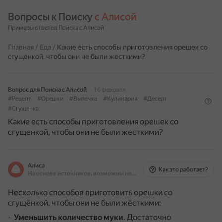
Вопросы к Поиску 
с Алисой
Примеры ответов Поиска с Алисой
Главная
/
Еда
/
Какие есть способы приготовления орешек со
сгущенкой, чтобы они не были жесткими?
Вопрос для Поиска с Алисой
16 февраля
#Рецепт
#Орешки
#Выпечка
#Кулинария
#Десерт
#Сгущенка
Какие есть способы приготовления орешек со
сгущенкой, чтобы они не были жесткими?
Алиса
Как это работает?
На основе источников, возможны неточности
Несколько способов приготовить орешки со
сгущёнкой, чтобы они не были жёсткими:
Уменьшить количество муки
.
Достаточно